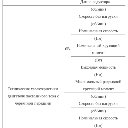
Длина редуктора
(об/мин)
Скорость без нагрузки
(об/мин)
Номинальная скорость
(Нм)
Номинальный крутящий
0
6В
момент
(Вт)
Выходная мощность
(Нм)
Максимальный разрывной
0
Технические характеристики
крутящий момент
двигателя постоянного тока с
(об/мин)
червячной передачей
Скорость без нагрузки
(об/мин)
Номинальная скорость
(Нм)