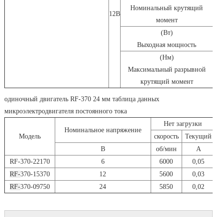
Номинальный крутящий
0
12В
момент
(Вт)
Выходная мощность
(Нм)
Максимальный разрывной
0
крутящий момент
одиночный двигатель RF-370 24 мм таблица данных
микроэлектродвигателя постоянного тока
Нет загрузки
Номинальное напряжение
Модель
скорость
Текущий
В
об/мин
А
RF-370-22170
6
6000
0,05
RF-
370-15370
12
5600
0,03
RF-
370-09750
24
5850
0,02