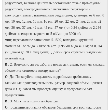
редуктором, включая двигатель постоянного тока с прямозубым
редуктором, электродвигатель с червячным редуктором и
электродвигатель с планетарным редуктором; диаметры от 6 мм, 8
мм, 10 мм, 12 мм, 13 мм, 16 мм, 20 мм, 22 мм, 24 мм, 28 мм, 32
мм, 36 мм, 37 мм, 42 мм, 45 мм, 57 мм ( от 0,24 дюйма до 2,244
дюйма); выходная скорость от 5 об/мин до 3000 об/
мин; передаточное отношение 5-1500, выходной крутящий
момент от 1гс.см до 500кгс.см (от 0,098 мН.м до 49 Нм; от 0,014
унц.дюйм до 7000 унц.дюйм). Долгий срок службы и надежный
плавный ход.
В
: 2. Возможно ли разработать новые двигатели, если мы сможем
обеспечить стоимость инструментов?
O
: Да.
Пожалуйста, поделитесь подробными требованиями,
такими как производительность, размер, годовой объем, целевая
цена и т. д. Затем мы проведем оценку и предоставим вам
предложение.
В
: 3. Могу ли я получить образцы?
O
: Большинство наших образцов бесплатны для вас, некоторые