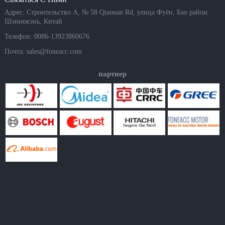
Адрес: Строительство A, № 58 Qiaonan Rd, улица Фуён, Бао район.
Шэньчжэнь, Китай
Телефон: 0086-13923860676
Почта:
sales@foneacc.com
партнер